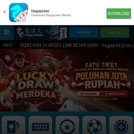
×
Nagapoker
DOWNLOAD
Download Nagapoker Mobile
U JOKERCASH !!! AKSES LINK RESMI KAMI : n4gap0k3ron.org,
INFO :
HOME
POKER
SLOT GAME
IDN E-LOTTERY
NEW
NEW
SPORTBOOK
LIVE CASINO
IDNLIVE
NEW
TOGEL
ESPORTS
ARCADE
NEW
NEW
NEW
IDNTRADE
TEMBAK IKAN
IDNRAFFLE