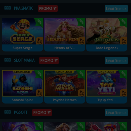
PRAGMATIC
Lihat Semua
PROMO
Super Serge
Hearts of V...
Jade Legends
SLOT MANIA
Lihat Semua
PROMO
Satoshi Spins
Psycho Heroes
Tipsy Yeti ...
PGSOFT
Lihat Semua
PROMO