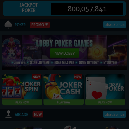
JACKPOT
800,057,841
POKER
© 2026 NagaPoker. All Rights Reserved | 18+
Lihat Semua
PROMO
POKER
Lihat Semua
NEW
ARCADE