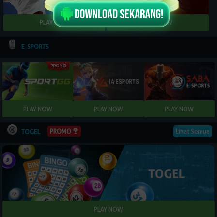
E-SPORTS
Lihat Semua
PROMO
TOGEL