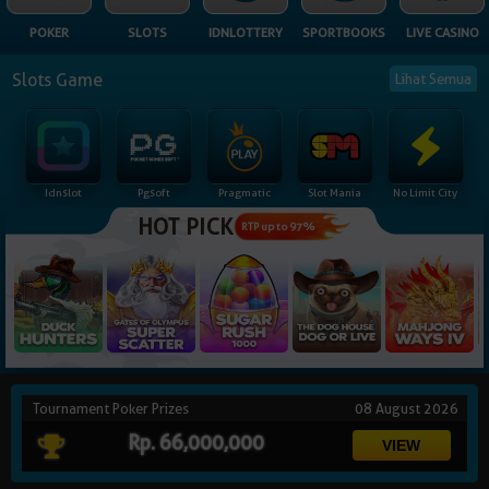
NEW
POKER
SLOTS
IDNLOTTERY
SPORTBOOKS
LIVE CASINO
TANGKAS
RTP
Slots Game
Lihat Semua
DEPOSIT
WITHDRAW
Idnslot
Pgsoft
Pragmatic
Slot Mania
No Limit City
PROMOSI
HOT PICK
RTP up to 97%
DOWNLOAD
REFERRAL
JACKPOT
Tournament Poker Prizes
08 August 2026
VIP MEMBER
Rp. 66,000,000
HUBUNGI KAMI