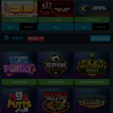
554
7:0:18
565
197
7:32:2
IDNLIVE
Lihat Semua
PROMO
Live Plinko
Spin Soccer
Checkmate Rush