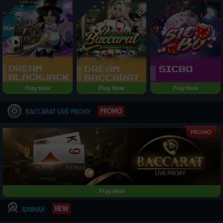
Play Now
Play Now
Play Now
PROMO
BACCARAT LIVE PROXY
Play Now
NEW
IDNMAX