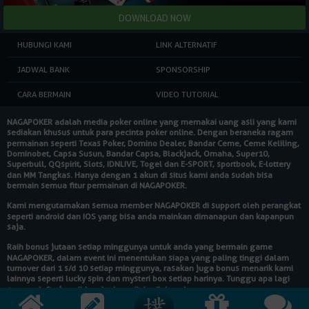
HUBUNGI KAMI
LINK ALTERNATIF
JADWAL BANK
SPONSORSHIP
CARA BERMAIN
VIDEO TUTORIAL
NAGAPOKER
adalah media poker online yang memakai uang asli yang kami
sediakan khusus untuk para pecinta poker online. Dengan beraneka ragam
permainan seperti Texas Poker, Domino Dealer, Bandar Ceme, Ceme Keliling,
Dominobet, Capsa Susun, Bandar Capsa, Blackjack, Omaha, Super10,
Superbull, QQspirit, Slots, IDNLIVE, Togel dan E-SPORT, sportbook, E-lottery
dan MM Tangkas. Hanya dengan 1 akun di situs kami anda sudah bisa
bermain semua fitur permainan di
NAGAPOKER
.
Kami mengutamakan semua member
NAGAPOKER
di support oleh perangkat
seperti android dan IOS yang bisa anda mainkan dimanapun dan kapanpun
saja.
Raih bonus jutaan setiap minggunya untuk anda yang bermain game
NAGAPOKER
, dalam event ini menentukan siapa yang paling tinggi dalam
turnover dari 1 s/d 10 setiap minggunya, rasakan juga bonus menarik kami
lainnya seperti lucky spin dan mysteri box setiap harinya. Tunggu apa lagi
segera daftarkan diri anda dan raih hadiahnya!