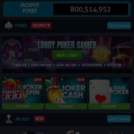
JACKPOT
800,514,952
POKER
© 2026 NagaPoker. All Rights Reserved | 18+
PROMO
Lihat Semua
POKER
Lihat Semua
NEW
ARCADE