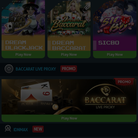
Play Now
Play Now
Play Now
PROMO
BACCARAT LIVE PROXY
Play Now
NEW
IDNMAX