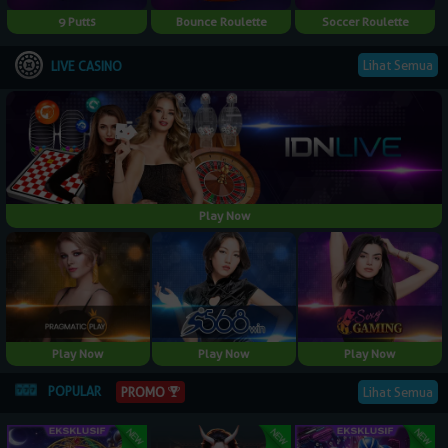
9 Putts
Bounce Roulette
Soccer Roulette
Lihat Semua
LIVE CASINO
Play Now
Play Now
Play Now
Play Now
POPULAR
PROMO
Lihat Semua