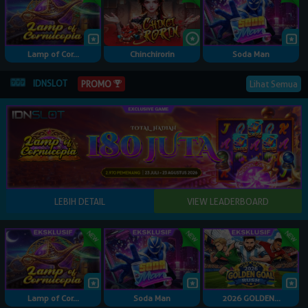
Lamp of Cor...
Chinchirorin
Soda Man
IDNSLOT
Lihat Semua
PROMO
Lamp of Cor...
Soda Man
2026 GOLDEN...