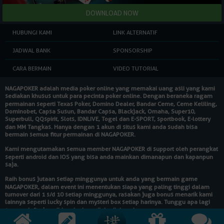
HUBUNGI KAMI
LINK ALTERNATIF
JADWAL BANK
SPONSORSHIP
CARA BERMAIN
VIDEO TUTORIAL
NAGAPOKER
adalah media poker online yang memakai uang asli yang kami
sediakan khusus untuk para pecinta poker online. Dengan beraneka ragam
permainan seperti Texas Poker, Domino Dealer, Bandar Ceme, Ceme Keliling,
Dominobet, Capsa Susun, Bandar Capsa, Blackjack, Omaha, Super10,
Superbull, QQspirit, Slots, IDNLIVE, Togel dan E-SPORT, sportbook, E-lottery
dan MM Tangkas. Hanya dengan 1 akun di situs kami anda sudah bisa
bermain semua fitur permainan di
NAGAPOKER
.
Kami mengutamakan semua member
NAGAPOKER
di support oleh perangkat
seperti android dan IOS yang bisa anda mainkan dimanapun dan kapanpun
saja.
Raih bonus jutaan setiap minggunya untuk anda yang bermain game
NAGAPOKER
, dalam event ini menentukan siapa yang paling tinggi dalam
turnover dari 1 s/d 10 setiap minggunya, rasakan juga bonus menarik kami
lainnya seperti lucky spin dan mysteri box setiap harinya. Tunggu apa lagi
segera daftarkan diri anda dan raih hadiahnya!