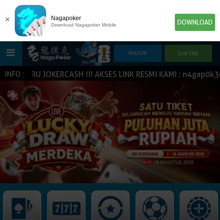
×
Nagapoker
DOWNLOAD
Download Nagapoker Mobile
ERBARU JOKERCASH !!! AKSES LINK RESMI KAMI : n4gap0k3ro
INFO :
HOME
POKER
SLOT GAME
IDN E-LOTTERY
NEW
NEW
SPORTBOOK
LIVE CASINO
IDNLIVE
NEW
TOGEL
ESPORTS
ARCADE
NEW
NEW
NEW
IDNTRADE
TEMBAK IKAN
IDNRAFFLE