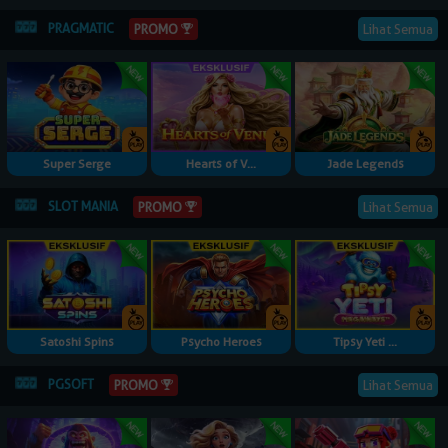
PRAGMATIC
Lihat Semua
PROMO
Super Serge
Hearts of V...
Jade Legends
SLOT MANIA
Lihat Semua
PROMO
Satoshi Spins
Psycho Heroes
Tipsy Yeti ...
PGSOFT
Lihat Semua
PROMO