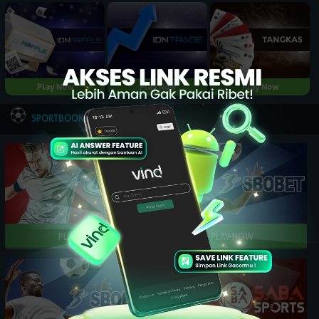
Play Now
Play Now
Play Now
NEW
SPORTBOOK