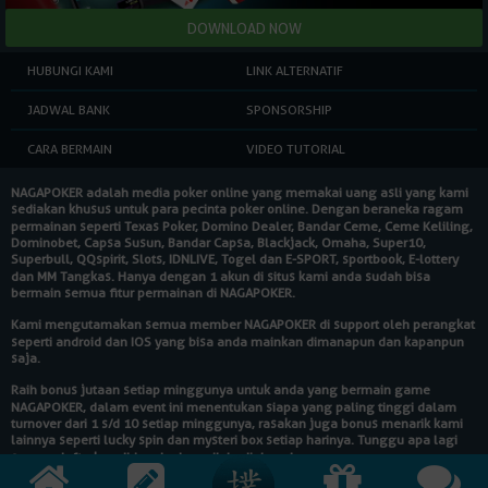
HUBUNGI KAMI
LINK ALTERNATIF
JADWAL BANK
SPONSORSHIP
CARA BERMAIN
VIDEO TUTORIAL
NAGAPOKER
adalah media poker online yang memakai uang asli yang kami
sediakan khusus untuk para pecinta poker online. Dengan beraneka ragam
permainan seperti Texas Poker, Domino Dealer, Bandar Ceme, Ceme Keliling,
Dominobet, Capsa Susun, Bandar Capsa, Blackjack, Omaha, Super10,
Superbull, QQspirit, Slots, IDNLIVE, Togel dan E-SPORT, sportbook, E-lottery
dan MM Tangkas. Hanya dengan 1 akun di situs kami anda sudah bisa
bermain semua fitur permainan di
NAGAPOKER
.
Kami mengutamakan semua member
NAGAPOKER
di support oleh perangkat
seperti android dan IOS yang bisa anda mainkan dimanapun dan kapanpun
saja.
Raih bonus jutaan setiap minggunya untuk anda yang bermain game
NAGAPOKER
, dalam event ini menentukan siapa yang paling tinggi dalam
turnover dari 1 s/d 10 setiap minggunya, rasakan juga bonus menarik kami
lainnya seperti lucky spin dan mysteri box setiap harinya. Tunggu apa lagi
segera daftarkan diri anda dan raih hadiahnya!