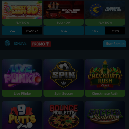
354
6:49:36
634
163
7:1:8
IDNLIVE
Lihat Semua
PROMO
Live Plinko
Spin Soccer
Checkmate Rush