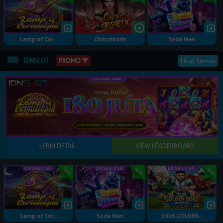
Lamp of Cor...
Chinchirorin
Soda Man
IDNSLOT
Lihat Semua
PROMO
Lamp of Cor...
Soda Man
2026 GOLDEN...