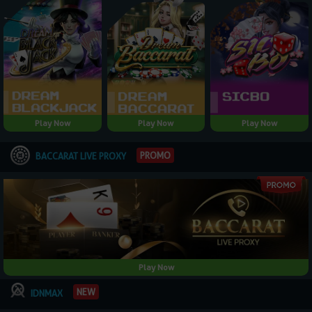
Play Now
Play Now
Play Now
PROMO
BACCARAT LIVE PROXY
Play Now
NEW
IDNMAX